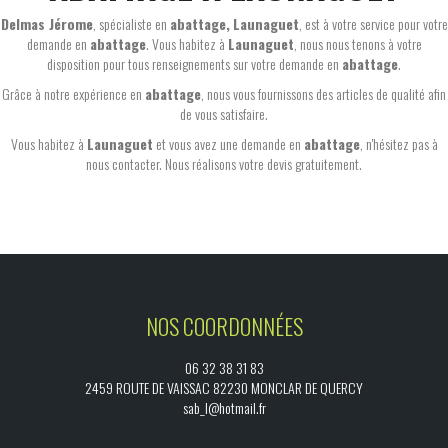
Delmas Jérome
, spécialiste en
abattage,
Launaguet
, est à votre service pour votre
demande en
abattage
. Vous habitez à
Launaguet
, nous nous tenons à votre
disposition pour tous renseignements sur votre demande en
abattage
.
Grâce à notre expérience en
abattage
, nous vous fournissons des articles de qualité afin
de vous satisfaire.
Vous habitez à
Launaguet
et vous avez une demande en
abattage
, n'hésitez pas à
nous contacter. Nous réalisons votre devis gratuitement.
NOS COORDONNÉES
06 32 38 31 83
2459 ROUTE DE VAISSAC 82230 MONCLAR DE QUERCY
sab_l@hotmail.fr