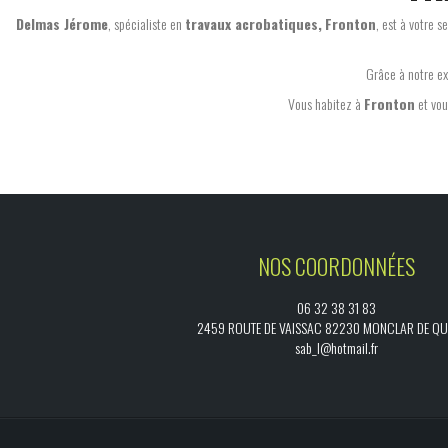
Delmas Jérome
, spécialiste en
travaux acrobatiques,
Fronton
, est à votre 
Grâce à notre e
Vous habitez à
Fronton
et vo
NOS COORDONNÉES
06 32 38 31 83
2459 ROUTE DE VAISSAC 82230 MONCLAR DE Q
sab_l@hotmail.fr