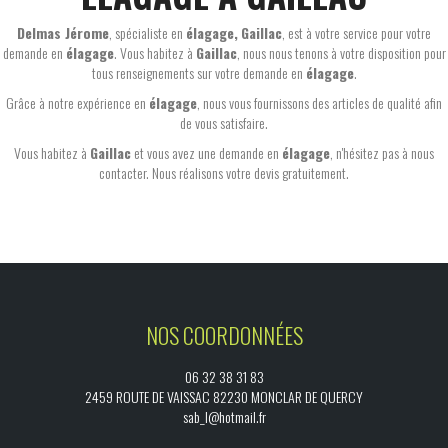
Delmas Jérome
, spécialiste en
élagage,
Gaillac
, est à votre service pour votre
demande en
élagage
. Vous habitez à
Gaillac
, nous nous tenons à votre disposition pour
tous renseignements sur votre demande en
élagage
.
Grâce à notre expérience en
élagage
, nous vous fournissons des articles de qualité afin
de vous satisfaire.
Vous habitez à
Gaillac
et vous avez une demande en
élagage
, n'hésitez pas à nous
contacter. Nous réalisons votre devis gratuitement.
NOS COORDONNÉES
06 32 38 31 83
2459 ROUTE DE VAISSAC 82230 MONCLAR DE QUERCY
sab_l@hotmail.fr