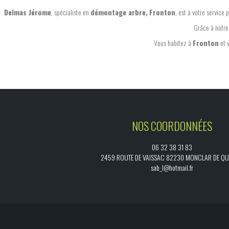
Delmas Jérome
, spécialiste en
démontage arbre,
Fronton
, est à votre service
Grâce à notre
Vous habitez à
Fronton
et 
NOS COORDONNÉES
06 32 38 31 83
2459 ROUTE DE VAISSAC 82230 MONCLAR DE Q
sab_l@hotmail.fr