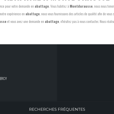
ervice pour votre demande en
abattage
. Vous habitez à
Montdurausse
, nous nous teno
notre expérience en
abattage
, nous vous fournissons des articles de qualité afin de vous s
usse
et vous avez une demande en
abattage
, n'hésitez pas à nous contacter. Nous réali
UERCY
RECHERCHES FRÉQUENTES