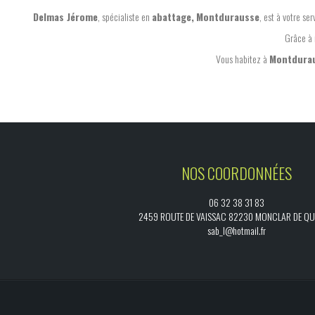
Delmas Jérome
, spécialiste en
abattage,
Montdurausse
, est à votre s
Grâce à 
Vous habitez à
Montdura
NOS COORDONNÉES
06 32 38 31 83
2459 ROUTE DE VAISSAC 82230 MONCLAR DE Q
sab_l@hotmail.fr