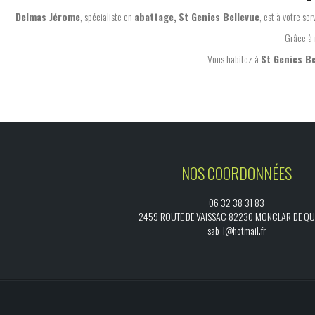
Delmas Jérome
, spécialiste en
abattage,
St Genies Bellevue
, est à votre s
Grâce à 
Vous habitez à
St Genies Be
NOS COORDONNÉES
06 32 38 31 83
2459 ROUTE DE VAISSAC 82230 MONCLAR DE Q
sab_l@hotmail.fr