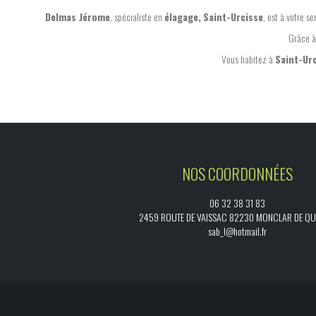
Delmas Jérome
, spécialiste en
élagage,
Saint-Urcisse
, est à votre s
Grâce à
Vous habitez à
Saint-Ur
NOS COORDONNÉES
06 32 38 31 83
2459 ROUTE DE VAISSAC 82230 MONCLAR DE Q
sab_l@hotmail.fr